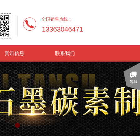
全国销售热线：
13363046471
资讯信息
联系我们
客服