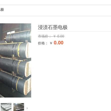
电极
浸渍石墨电极
市场价：
￥
0.00
0.00
价格： ￥