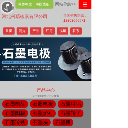
网站导航>>
简体中文
中国模板
全国销售热线：
河北科瑞碳素有限公司
13363046471
Hebei Kerui Carbon Co., Ltd
首页
简介
产品
厂房
视频
联系
产品中心
PRODUCT CENTER
石墨制品
石墨电极
石墨坩埚
石墨阳极
石墨炉衬
石墨转子
石墨冷铁
石墨块
石墨槽