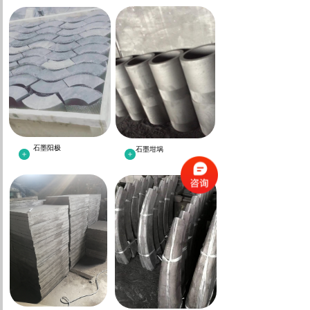
石墨阳极
石墨坩埚