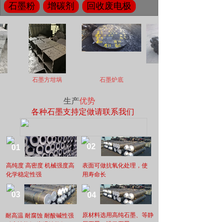
石墨粉
增碳剂
回收废电极
石墨方坩埚
石墨炉底
生产
优势
各种石墨支持定做请联系我们
02
01
高纯度 高密度 机械强度高
表面可做抗氧化处理，使
化学稳定性强
用寿命长
03
04
原材料选用高纯石墨、等静
耐高温 耐腐蚀 耐酸碱性强