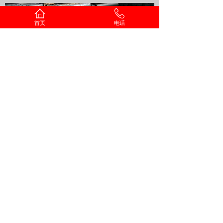
首页
电话
河北科瑞碳素有限公司位于河北省邯郸市碳
素基地，地处冀、豫、晋、鲁四省交汇处，临近
107国道、京广铁路交通便利。
公司主要产品有：普通功率石墨电极、高功
率石墨电极、石墨坩埚,石墨板,回收废石墨,回收
废电极,石墨电极生产厂家,石墨块、石墨增碳剂、
石墨板、石墨坩埚、石墨方、回转窑石墨块、石
墨炉头、碳素制品及各种窑炉用异型石墨、耐火
更多 >>
材料等。公司管理经验丰富，技术力量雄厚。全
部采用国家标准和企业内部标准组织生产。依靠