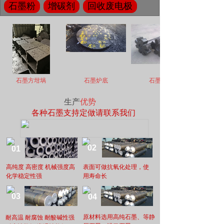
石墨粉
增碳剂
回收废电极
石墨方坩埚
石墨炉底
石墨转子
生产
优势
各种石墨支持定做请联系我们
02
01
高纯度 高密度 机械强度高
表面可做抗氧化处理，使
化学稳定性强
用寿命长
03
04
原材料选用高纯石墨、等静
耐高温 耐腐蚀 耐酸碱性强