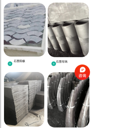
石墨阳极
石墨坩埚