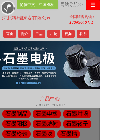
网站导航>>
简体中文
中国模板
全国销售热线：
河北科瑞碳素有限公司
13363046471
Hebei Kerui Carbon Co., Ltd
首页
简介
产品
厂房
视频
联系
产品中心
PRODUCT CENTER
石墨制品
石墨电极
石墨坩埚
石墨阳极
石墨炉衬
石墨转子
石墨冷铁
石墨块
石墨槽